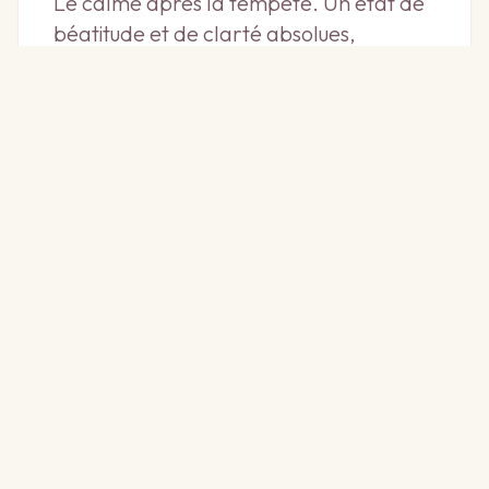
Le calme après la tempête. Un état de
béatitude et de clarté absolues,
connectée au Tout.
Formations -
Informations
Pratiques